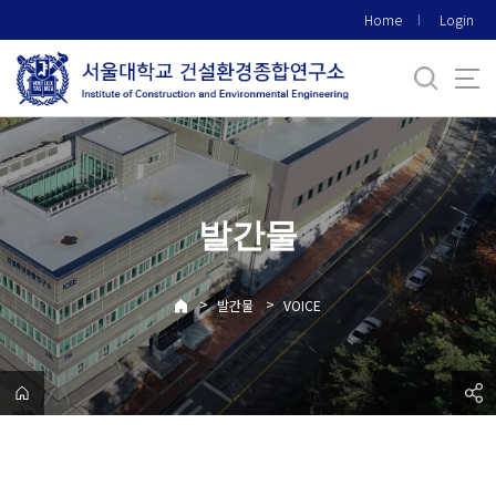
바
Home
Login
로
가
기
메
뉴
발간물
>
>
발간물
VOICE