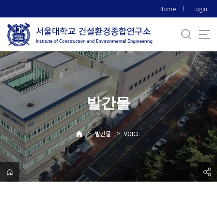
바
Home
Login
로
가
기
메
뉴
발간물
>
>
발간물
VOICE