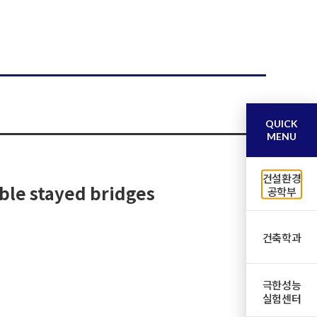
QUICK
MENU
건설환경
able stayed bridges
공학부
건축학과
극한성능
실험센터