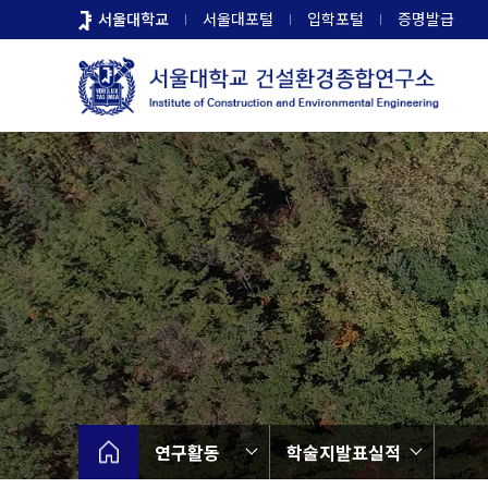
바
서울대학교
서울대포털
입학포털
증명발급
로
가
기
메
뉴
연구활동
학술지발표실적