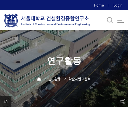
바
Home
Login
로
가
기
메
뉴
연구활동
>
>
연구활동
학술지발표실적