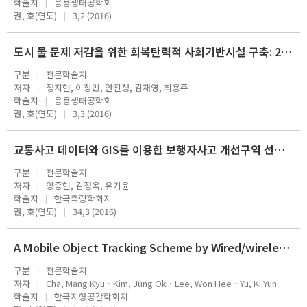
학술지
응용생태공학회
권, 호(연도)
3,2 (2016)
도시 물 문제 저감을 위한 회복탄력적 사회기반시설 구축: 2. 수질오염 문제 구조적 대안의 내구성 평가
구분
전문학술지
저자
정지현, 이창민, 안진성, 김재영, 최용주
학술지
응용생태공학회
권, 호(연도)
3,3 (2016)
교통사고 데이터와 GIS를 이용한 보행자사고 개선구역 선정 : 서울시를 대상으로
구분
전문학술지
저자
양종현, 김정옥, 유기윤
학술지
한국측량학회지
권, 호(연도)
34,3 (2016)
A Mobile Object Tracking Scheme by Wired/wireless Integrated Street Lights with RFID
구분
전문학술지
저자
Cha, Mang KyuㆍKim, Jung OkㆍLee, Won HeeㆍYu, Ki Yun
학술지
한국지형공간학회지