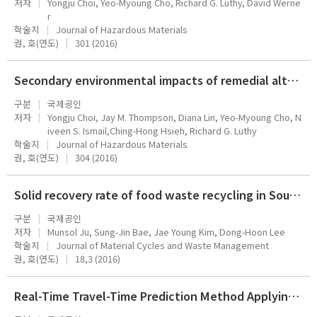
저자
Yongju Choi, Yeo-Myoung Cho, Richard G. Luthy, David Werne
r
학술지
Journal of Hazardous Materials
권, 호(연도)
301 (2016)
Secondary environmental impacts of remedial alternatives for sediment contaminated with hydrophobic organic contaminants
구분
국제공인
저자
Yongju Choi, Jay M. Thompson, Diana Lin, Yeo-Myoung Cho, N
iveen S. Ismail,Ching-Hong Hsieh, Richard G. Luthy
학술지
Journal of Hazardous Materials
권, 호(연도)
304 (2016)
Solid recovery rate of food waste recycling in South Korea
구분
국제공인
저자
Munsol Ju, Sung-Jin Bae, Jae Young Kim, Dong-Hoon Lee
학술지
Journal of Material Cycles and Waste Management
권, 호(연도)
18,3 (2016)
Real-Time Travel-Time Prediction Method Applying Multiple Traffic Observations