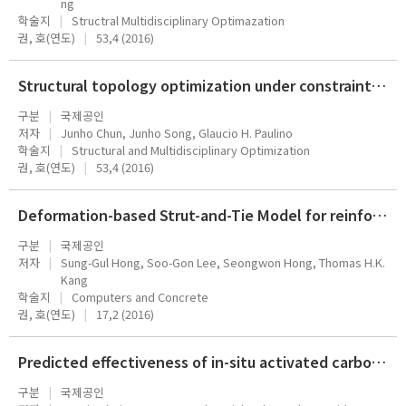
ng
학술지
Structral Multidisciplinary Optimazation
권, 호(연도)
53,4 (2016)
Structural topology optimization under constraints on instantaneous failure probability
구분
국제공인
저자
Junho Chun, Junho Song, Glaucio H. Paulino
학술지
Structural and Multidisciplinary Optimization
권, 호(연도)
53,4 (2016)
Deformation-based Strut-and-Tie Model for reinforced concrete columns subject to lateral loading
구분
국제공인
저자
Sung-Gul Hong, Soo-Gon Lee, Seongwon Hong, Thomas H.K.
Kang
학술지
Computers and Concrete
권, 호(연도)
17,2 (2016)
Predicted effectiveness of in-situ activated carbon amendment for field sediment sites with variable site- and compound-specifi
구분
국제공인