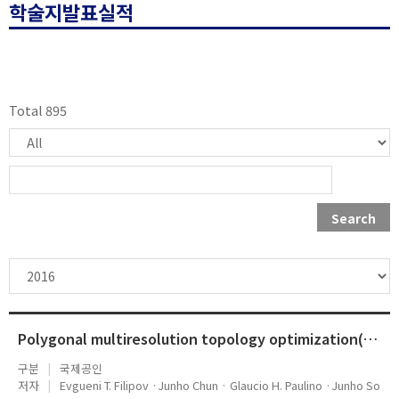
학술지발표실적
Total 895
Search
Polygonal multiresolution topology optimization(PolyMTOP) for structural dynamics
구분
국제공인
저자
Evgueni T. Filipov ·Junho Chun · Glaucio H. Paulino ·Junho So