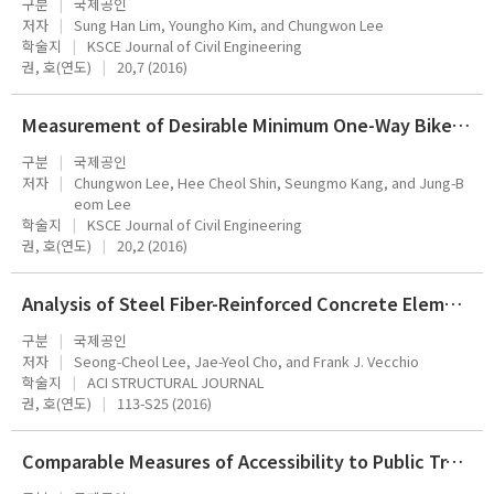
구분
국제공인
저자
Sung Han Lim, Youngho Kim, and Chungwon Lee
학술지
KSCE Journal of Civil Engineering
권, 호(연도)
20,7 (2016)
Measurement of Desirable Minimum One-Way Bike Lane Width
구분
국제공인
저자
Chungwon Lee, Hee Cheol Shin, Seungmo Kang, and Jung-B
eom Lee
학술지
KSCE Journal of Civil Engineering
권, 호(연도)
20,2 (2016)
Analysis of Steel Fiber-Reinforced Concrete Elements Subjected to Shear
구분
국제공인
저자
Seong-Cheol Lee, Jae-Yeol Cho, and Frank J. Vecchio
학술지
ACI STRUCTURAL JOURNAL
권, 호(연도)
113-S25 (2016)
Comparable Measures of Accessibility to Public Transport Using the General Transit Feed Specification