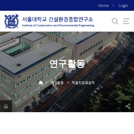
바
Home
Login
로
가
기
메
뉴
연구활동
>
>
연구활동
학술지발표실적