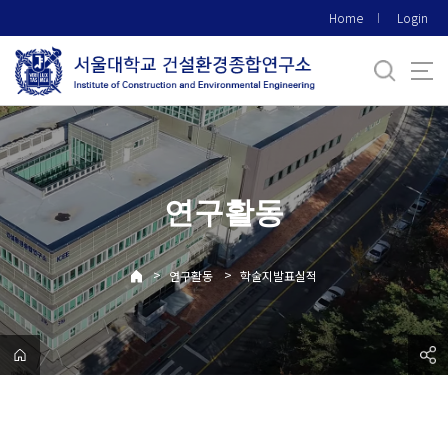
바
Home
Login
로
가
기
메
뉴
연구활동
>
>
연구활동
학술지발표실적