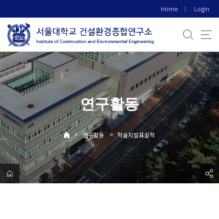
바
Home
Login
로
가
기
메
뉴
연구활동
>
>
연구활동
학술지발표실적