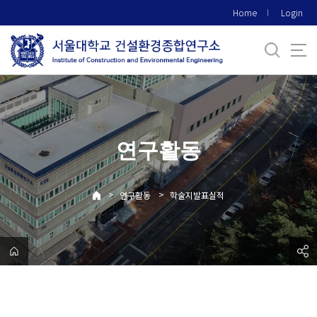
바
Home
Login
로
가
기
메
뉴
연구활동
>
>
연구활동
학술지발표실적