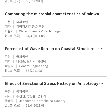
권, 호(연도)
63,11 (2011)
Comparing the microbial characteristics of rainwater in two operating rainwater tanks with different surface-to-volume ratios
구분
국제공인
저자
김미경,백기쁨,한무영
학술지
Water Science & Technology
권, 호(연도)
64,3 (2011.08)
Forcecast of Wave Run-up on Coastal Structure using Offshore Wave Forecast Data
구분
국제공인
저자
나성준, 도기덕, 서경덕
학술지
Coastal Engineering
권, 호(연도)
58 (2011.08.)
Effect of Sirectional Stress Histroy on Anisotropy of Initial Stiffness of Cohesive Soils Measured by Bender Element Tests
구분
국제공인
저자
추진현, 정용훈, 정충기
학술지
Japanese Geotechnical Society
권, 호(연도)
51,4 (2011.08)