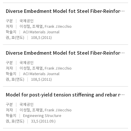
Diverse Embedment Model fot Steel Fiber-Reinforced Concrete inTension: Model Development
구분
국제공인
저자
이성철, 조재열, Frank J.Vecchio
학술지
ACI Materials Journal
권, 호(연도)
108,5 (2011)
Diverse Embedment Model fot Steel Fiber-Reinforced Concrete inTension: Model Verification
구분
국제공인
저자
이성철, 조재열, Frank J.Vecchio
학술지
ACI Materials Journal
권, 호(연도)
108,5 (2011)
Model for post-yield tension stiffening and rebar rupyure in concrete members
구분
국제공인
저자
이성철, 조재열, Frank J.Vecchio
학술지
Engineering Structure
권, 호(연도)
33,5 (2011.09.)