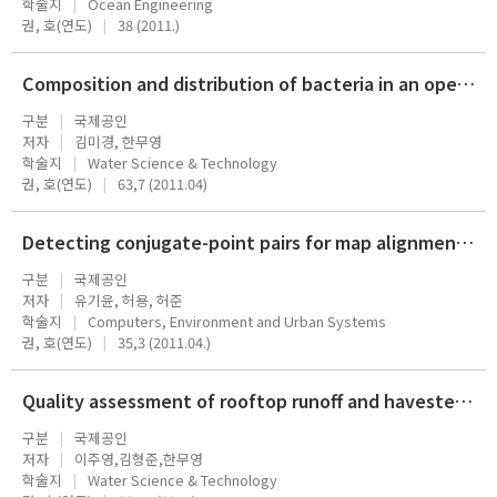
학술지
Ocean Engineering
권, 호(연도)
38 (2011.)
Composition and distribution of bacteria in an operating rainwater harvesting tank
구분
국제공인
저자
김미경, 한무영
학술지
Water Science & Technology
권, 호(연도)
63,7 (2011.04)
Detecting conjugate-point pairs for map alignment between two polygon datasets
구분
국제공인
저자
유기윤, 허용, 허준
학술지
Computers, Environment and Urban Systems
권, 호(연도)
35,3 (2011.04.)
Quality assessment of rooftop runoff and havested rainwater from a building catchment
구분
국제공인
저자
이주영,김형준,한무영
학술지
Water Science & Technology