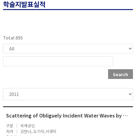
학술지발표실적
Total 895
Search
Scattering of Obliguely Incident Water Waves by Partially ReflectingNon-Transmitting Breakwaters
구분
국제공인
저자
김한나, 도기덕,서경덕