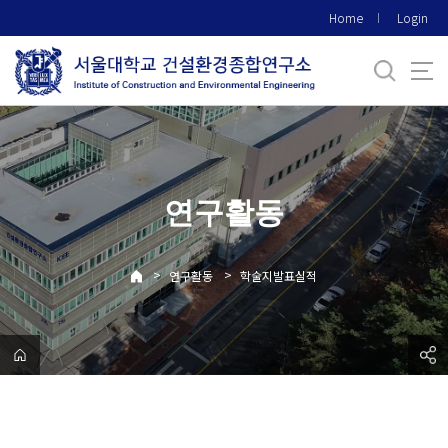
바
Home
Login
로
가
기
메
뉴
연구활동
>
>
연구활동
학술지발표실적