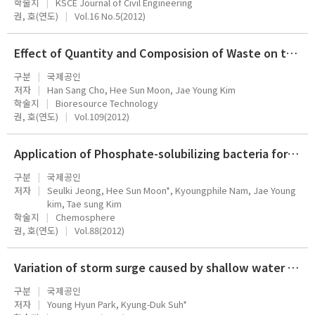
학술지
KSCE Journal of Civil Engineering
권, 호(연도)
Vol.16 No.5(2012)
Effect of Quantity and Composision of Waste on the Prediction of Annual Methane Potential from Landfills
구분
국제공인
저자
Han Sang Cho, Hee Sun Moon, Jae Young Kim
학술지
Bioresource Technology
권, 호(연도)
Vol.109(2012)
Application of Phosphate-solubilizing bacteria for enhancing bioavailability and phytoextraction of cadmium (Cd) from polluted
구분
국제공인
저자
Seulki Jeong, Hee Sun Moon*, Kyoungphile Nam, Jae Young
kim, Tae sung Kim
학술지
Chemosphere
권, 호(연도)
Vol.88(2012)
Variation of storm surge caused by shallow water depths and extreme tidal ranges
구분
국제공인
저자
Young Hyun Park, Kyung-Duk Suh*