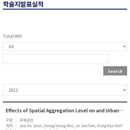
학술지발표실적
Total 895
Search
Effects of Spatial Aggregation Level on and Urban Transportation Planning Model
구분
국제공인
저자
Jea-Ho Jeon, Seung-Young Kho, Je Jun Park, Dong-Kyu Kim*