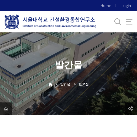
바
Home
Login
로
가
기
메
뉴
발간물
>
>
발간물
토론집